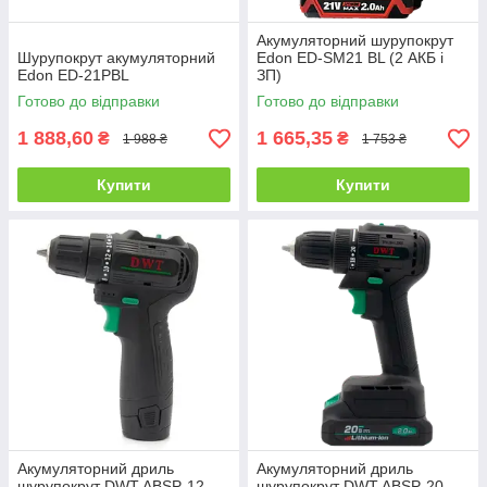
Акумуляторний шурупокрут
Шурупокрут акумуляторний
Edon ED-SM21 BL (2 АКБ і
Edon ED-21PBL
ЗП)
Готово до відправки
Готово до відправки
1 888,60
1 665,35
₴
₴
1 988 ₴
1 753 ₴
Купити
Купити
Акумуляторний дриль
Акумуляторний дриль
шурупокрут DWT ABSP-12
шурупокрут DWT ABSP-20