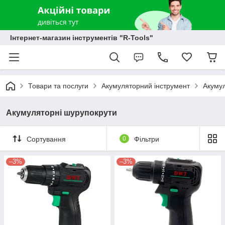
Інтернет-магазин інструментів "R-Tools"
Товари та послуги
Акумуляторний інструмент
Акумул
Акумуляторні шурупокрути
Сортування
0
Фільтри
–3%
–3%