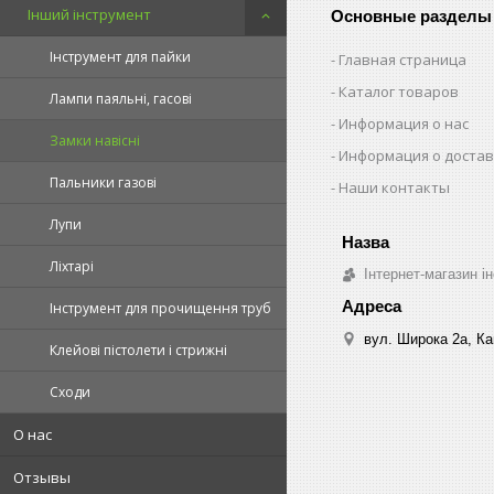
Інший інструмент
Основные разделы
Інструмент для пайки
Главная страница
Каталог товаров
Лампи паяльні, гасові
Информация о нас
Замки навісні
Информация о достав
Пальники газові
Наши контакты
Лупи
Ліхтарі
Інтернет-магазин ін
Інструмент для прочищення труб
вул. Широка 2а, Ка
Клейові пістолети і стрижні
Сходи
О нас
Отзывы