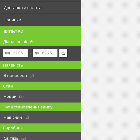
Доставка и оплата
Новинки
ФІЛЬТРИ
Діапазон цін, ₴
Наявність
В наявності
2
Стан
Новий
2
Тип встановлення замку
Навісний
2
Виробник
Світязь
2