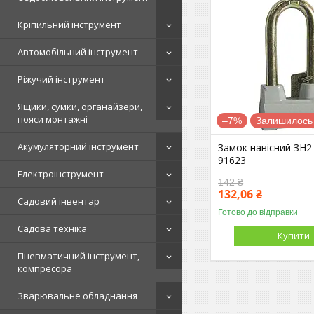
Кріпильний інструмент
Автомобільний інструмент
Ріжучий інструмент
Ящики, сумки, органайзери,
пояси монтажні
–7%
Залишилось 
Акумуляторний інструмент
Замок навісний ЗН2
91623
Електроінструмент
142 ₴
132,06 ₴
Садовий інвентар
Готово до відправки
Садова техніка
Купити
Пневматичний інструмент,
компресора
Зварювальне обладнання