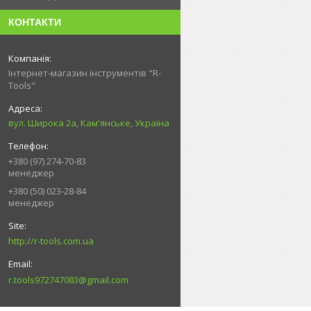
КОНТАКТИ
Інтернет-магазин інструментів "R-
Tools"
вул. Широка 2а, Кам'янське, Україна
+380 (97) 274-70-83
менеджер
+380 (50) 023-28-84
менеджер
http://r-tools.com.ua
r.tools972747083@gmail.com