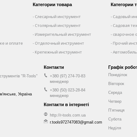
Категории товара
Категории 
Слесарный инструмент
Садовый ин
Столярный инструмент
Садовая те
Измерительный инструмент
сварочное 
ке и оплате
Отделочный инструмент
Прочий инс
Крепежный инструмент
Автомобиль
Графік робо
Понеділок
струментів "R-Tools"
+380 (97) 274-70-83
менеджер
Вівторок
+380 (50) 023-28-84
Середа
м'янське, Україна
менеджер
Четвер
Пʼятниця
http://r-tools.com.ua
Субота
r.tools972747083@gmail.com
Неділя