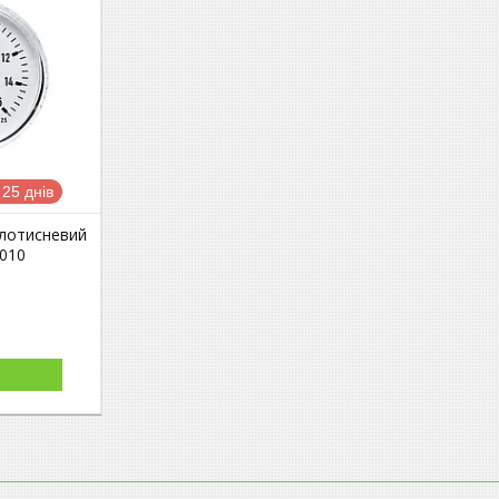
25 днів
лотисневий
0010