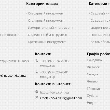
Категории товара
Категории 
Слесарный инструмент
Садовый ин
Столярный инструмент
Садовая те
Измерительный инструмент
сварочное 
ке и оплате
Отделочный инструмент
Прочий инс
Крепежный инструмент
Автомобиль
Графік робо
Понеділок
струментів "R-Tools"
+380 (97) 274-70-83
менеджер
Вівторок
+380 (50) 023-28-84
Середа
м'янське, Україна
менеджер
Четвер
Пʼятниця
http://r-tools.com.ua
Субота
r.tools972747083@gmail.com
Неділя