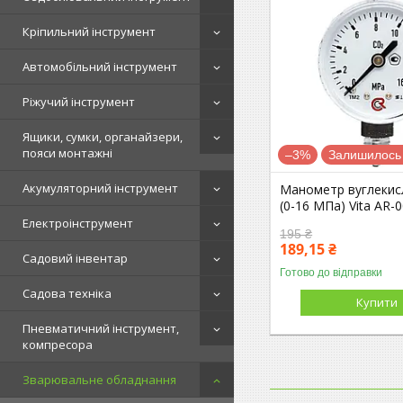
Кріпильний інструмент
Автомобільний інструмент
Ріжучий інструмент
Ящики, сумки, органайзери,
пояси монтажні
–3%
Залишилось 
Акумуляторний інструмент
Манометр вуглекис
(0-16 МПа) Vita AR-
Електроінструмент
195 ₴
189,15 ₴
Садовий інвентар
Готово до відправки
Садова техніка
Купити
Пневматичний інструмент,
компресора
Зварювальне обладнання