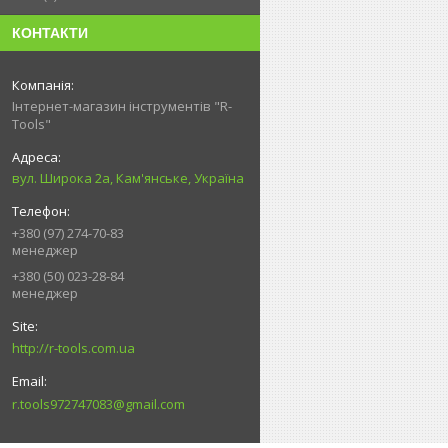
КОНТАКТИ
Інтернет-магазин інструментів "R-
Tools"
вул. Широка 2а, Кам'янське, Україна
+380 (97) 274-70-83
менеджер
+380 (50) 023-28-84
менеджер
http://r-tools.com.ua
r.tools972747083@gmail.com