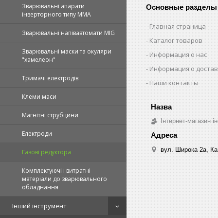
Зварювальні апарати
Основные разделы
інверторного типу MMA
Главная страница
Зварювальні напівавтомати MIG
Каталог товаров
Зварювальні маски та окуляри
Информация о нас
"хамелеон"
Информация о достав
Тримачі електродів
Наши контакты
Клеми маси
Магнітні струбцини
Інтернет-магазин ін
Електроди
вул. Широка 2а, Ка
Газові редуктора
Комплектуючі і витратні
матеріали до зварювального
обладнання
Інший інструмент