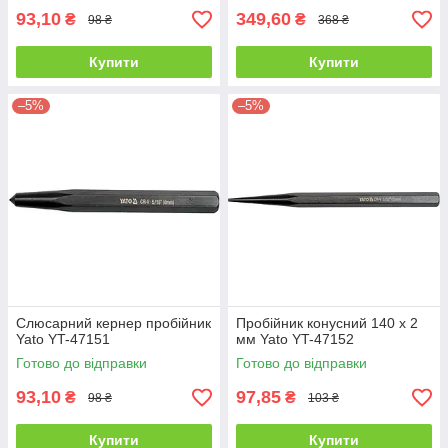
93,10
349,60
₴
₴
98 ₴
368 ₴
Купити
Купити
–5%
–5%
Слюсарний кернер пробійник
Пробійник конусний 140 х 2
Yato YT-47151
мм Yato YT-47152
Готово до відправки
Готово до відправки
93,10
97,85
₴
₴
98 ₴
103 ₴
Купити
Купити