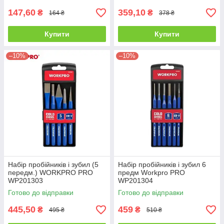
147,60
359,10
₴
₴
164 ₴
378 ₴
Купити
Купити
–10%
–10%
Набір пробійників і зубил (5
Набір пробійників і зубил 6
передм.) WORKPRO PRO
предм Workpro PRO
WP201303
WP201304
Готово до відправки
Готово до відправки
445,50
459
₴
₴
495 ₴
510 ₴