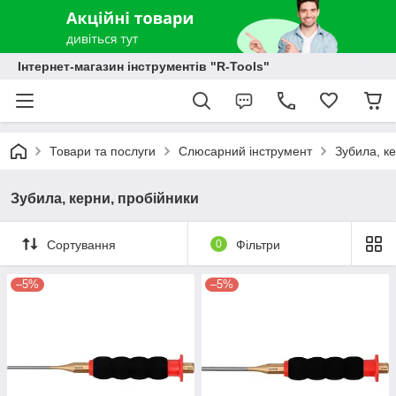
Інтернет-магазин інструментів "R-Tools"
Товари та послуги
Слюсарний інструмент
Зубила, к
Зубила, керни, пробійники
Сортування
0
Фільтри
–5%
–5%