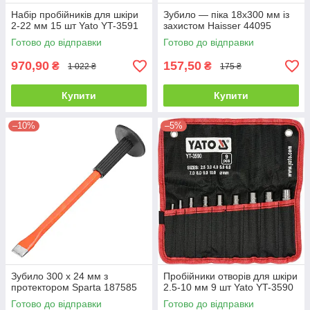
Набір пробійників для шкіри
Зубило — піка 18х300 мм із
2-22 мм 15 шт Yato YT-3591
захистом Haisser 44095
Готово до відправки
Готово до відправки
970,90
157,50
₴
₴
1 022 ₴
175 ₴
Купити
Купити
–10%
–5%
Зубило 300 х 24 мм з
Пробійники отворів для шкіри
протектором Sparta 187585
2.5-10 мм 9 шт Yato YT-3590
Готово до відправки
Готово до відправки