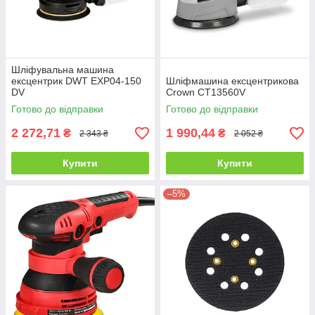
Шліфувальна машина
ексцентрик DWT EXP04-150
Шліфмашина ексцентрикова
DV
Crown CT13560V
Готово до відправки
Готово до відправки
2 272,71
1 990,44
₴
₴
2 343 ₴
2 052 ₴
Купити
Купити
–5%