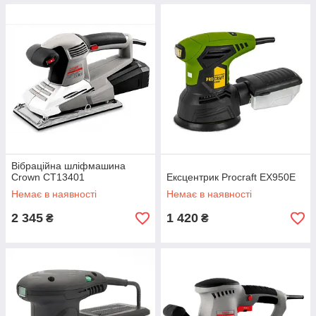
Вібраційна шліфмашина
Crown CT13401
Ексцентрик Procraft EX950E
Немає в наявності
Немає в наявності
2 345
1 420
₴
₴