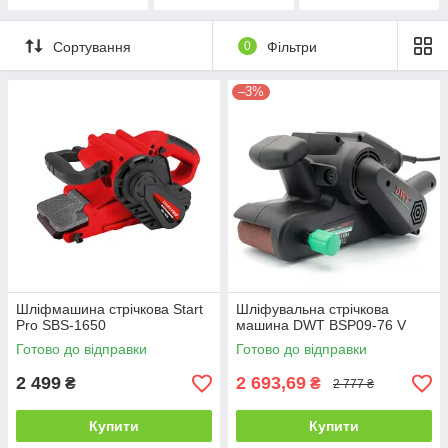
Сортування
0
Фільтри
–3%
Шліфмашина стрічкова Start
Шліфувальна стрічкова
Pro SBS-1650
машина DWT BSP09-76 V
Готово до відправки
Готово до відправки
2 499
2 693,69
₴
₴
2 777 ₴
Купити
Купити