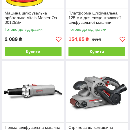
Машина шліфувальна
Платформа шліфувальна
орбітальна Vitals Master Os
125 мм для ексцентрикової
30125Sv
шліфувальної машини
Intertool WT-0540
Готово до відправки
Готово до відправки
2 089
154,85
₴
₴
163 ₴
Купити
Купити
Пряма шліфувальна машина
Стрічкова шліфмашина