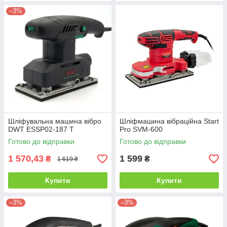
–3%
Шліфувальна машина вібро
Шліфмашина вібраційна Start
DWT ESSP02-187 T
Pro SVM-600
Готово до відправки
Готово до відправки
1 570,43
1 599
₴
₴
1 619 ₴
Купити
Купити
–3%
–3%