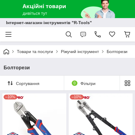
Інтернет-магазин інструментів "R-Tools"
Товари та послуги
Ріжучий інструмент
Болторези
Болторези
Сортування
0
Фільтри
–10%
–10%