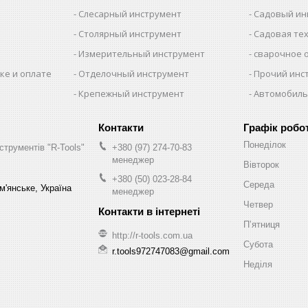
Слесарный инструмент
Садовый ин
Столярный инструмент
Садовая те
Измерительный инструмент
сварочное 
ке и оплате
Отделочный инструмент
Прочий инс
Крепежный инструмент
Автомобиль
Графік робо
Понеділок
струментів "R-Tools"
+380 (97) 274-70-83
менеджер
Вівторок
+380 (50) 023-28-84
Середа
м'янське, Україна
менеджер
Четвер
Пʼятниця
http://r-tools.com.ua
Субота
r.tools972747083@gmail.com
Неділя