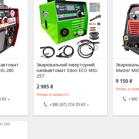
вавтомат
Зварювальний інверторний
Зварювальн
IG-280
напівавтомат Edon ECO MIG-
Master MI
257
9 150 ₴
2 985 ₴
Немає в наяв
Немає в наявності
0-83
+380 
+380 (97) 274-70-83
G-280