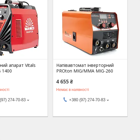
ий апарат Vitals
Напівавтомат інверторний
G 1400
PROton MIG/MMA MIG-260
4 655 ₴
ності
Немає в наявності
(97) 274-70-83
+380 (97) 274-70-83