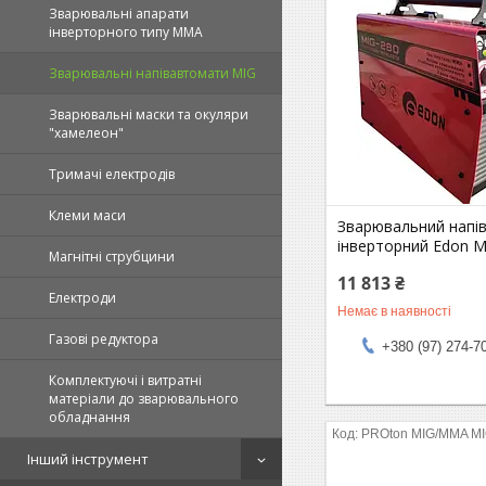
Зварювальні апарати
інверторного типу MMA
Зварювальні напівавтомати MIG
Зварювальні маски та окуляри
"хамелеон"
Тримачі електродів
Клеми маси
Зварювальний напі
інверторний Edon M
Магнітні струбцини
11 813 ₴
Електроди
Немає в наявності
Газові редуктора
+380 (97) 274-7
Комплектуючі і витратні
матеріали до зварювального
обладнання
PROton MIG/MMA MI
Інший інструмент