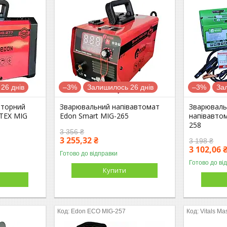
26 днів
–3%
Залишилось 26 днів
–3%
За
рторний
Зварювальний напівавтомат
Зварюваль
 TEX MIG
Edon Smart MIG-265
напівавто
258
3 356 ₴
3 255,32 ₴
3 198 ₴
3 102,06 
Готово до відправки
Готово до ві
Купити
Edon ECO MIG-257
Vitals Ma