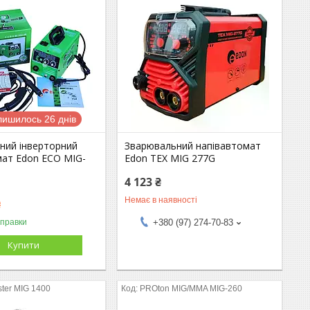
лишилось 26 днів
ний інверторний
Зварювальний напівавтомат
мат Edon ECO MIG-
Edon TEX MIG 277G
4 123 ₴
Немає в наявності
₴
дправки
+380 (97) 274-70-83
Купити
ster MIG 1400
PROton MIG/MMA MIG-260