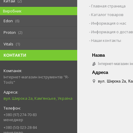
Китай
2
Главная страница
Виробник
Каталог товаров
Edon
6
Информация о нас
Информация о достав
Proton
2
Наши контакты
Vitals
1
КОНТАКТИ
Інтернет-магазин ін
Інтернет-магазин інструментів "R-
вул. Широка 2а, Ка
Tools"
вул. Широка 2а, Кам'янське, Україна
+380 (97) 274-70-83
менеджер
+380 (50) 023-28-84
менеджер