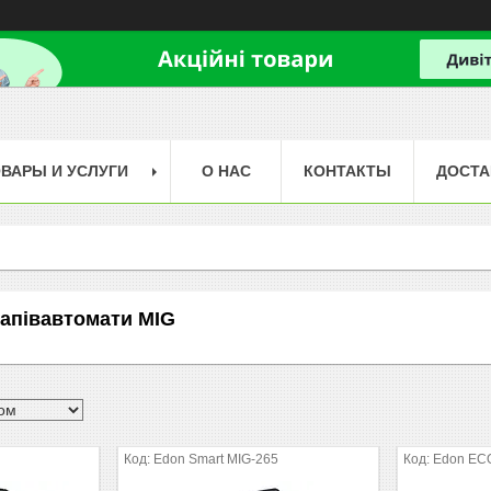
ВАРЫ И УСЛУГИ
О НАС
КОНТАКТЫ
ДОСТА
апівавтомати MIG
Edon Smart MIG-265
Edon EC