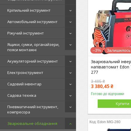
Кріпильний інструмент
Автомобільний інструмент
Ріжучий інструмент
Ящики, сумки, органайзери,
пояси монтажні
–3%
Залишилось 
Акумуляторний інструмент
Зварювальний інве
напівавтомат Edon
277
Електроінструмент
3 485 ₴
Садовий інвентар
3 380,45 ₴
Готово до відправки
Садова техніка
Купити
Пневматичний інструмент,
компресора
Edon MIG-280
Зварювальне обладнання