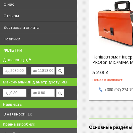
О нас
Отзывы
Доставка и оплата
Новинки
ФІЛЬТРИ
Напівавтомат інве
Діапазон цін, ₴
PROton MIG/MMA M
5 278 ₴
Немає в наявності
Максимальний діаметр дроту, мм
+380 (97) 274-7
Наявність
В наявності
3
Країна виробник
Основные разделы