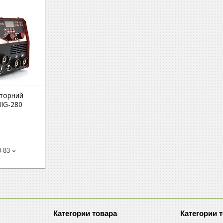
рторний
IG-280
0-83
Категории товара
Категории 