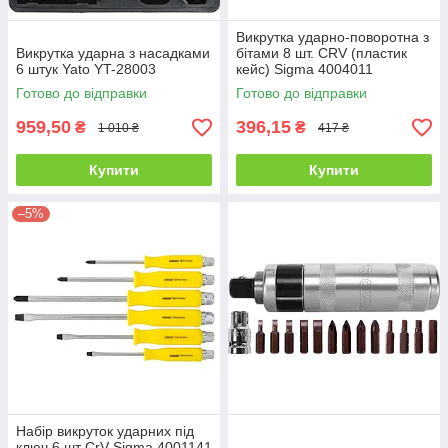
Викрутка ударно-поворотна з
Викрутка ударна з насадками
бітами 8 шт. CRV (пластик
6 штук Yato YT-28003
кейс) Sigma 4004011
Готово до відправки
Готово до відправки
959,50
396,15
₴
₴
1 010 ₴
417 ₴
Купити
Купити
–5%
Набір викруток ударних під
ключ 6 шт CrV Sigma 4001141