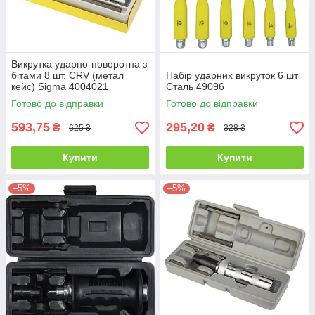
Викрутка ударно-поворотна з
бітами 8 шт. CRV (метал
Набір ударних викруток 6 шт
кейс) Sigma 4004021
Сталь 49096
Готово до відправки
Готово до відправки
593,75
295,20
₴
₴
625 ₴
328 ₴
Купити
Купити
–5%
–5%