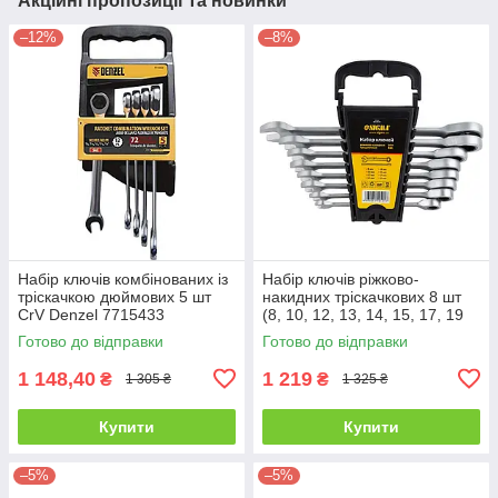
Акційні пропозиції та новинки
–12%
–8%
Набір ключів комбінованих із
Набір ключів ріжково-
тріскачкою дюймових 5 шт
накидних тріскачкових 8 шт
CrV Denzel 7715433
(8, 10, 12, 13, 14, 15, 17, 19
мм) CrV satine Sigma
Готово до відправки
Готово до відправки
6010521
1 148,40
1 219
₴
₴
1 305 ₴
1 325 ₴
Купити
Купити
–5%
–5%