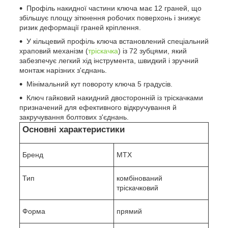
Профіль накидної частини ключа має 12 граней, що
збільшує площу зіткнення робочих поверхонь і знижує
ризик деформації граней кріплення.
У кільцевий профіль ключа встановлений спеціальний
храповий механізм (
тріскачка
) із 72 зубцями, який
забезпечує легкий хід інструмента, швидкий і зручний
монтаж нарізних з'єднань.
Мінімальний кут повороту ключа 5 градусів.
Ключ гайковий накидний двосторонній із тріскачками
призначений для ефективного відкручування й
закручування болтових з'єднань.
Основні характеристики
Бренд
MTX
Тип
комбінований
тріскачковий
Форма
прямий