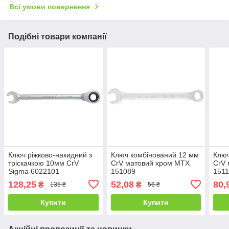
Всі умови повернення
Подібні товари компанії
Ключ ріжково-накидний з
Ключ комбінований 12 мм
Ключ
тріскачкою 10мм CrV
CrV матовий хром MTX
CrV
Sigma 6022101
151089
151
128,25
52,08
80,
₴
₴
135 ₴
56 ₴
Купити
Купити