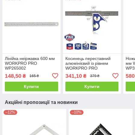
Лінійка неіржавка 600 мм
Косинець переставний
Ножи
WORKPRO PRO
алюмінієвий із рівнем
мм 
WP265002
WORKPRO PRO
WP3
WP264002
148,50
341,10
580
₴
₴
165 ₴
379 ₴
Купити
Купити
Акційні пропозиції та новинки
–12%
–10%