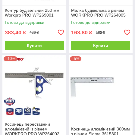
Контур будівельний 250 мм
Малка будівельна з рівнем
Workpro PRO WP269001
WORKPRO PRO WP264005
Готово до відправки
Готово до відправки
383,40
163,80
₴
₴
426 ₴
182 ₴
Купити
Купити
–10%
–5%
Косинець переставний
алюмінієвий із рівнем
Косинець алюмінієвий 300мм
WORKPRO PRO WP264002
з рівнем Sigma 3615301