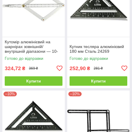
Кутомір алюмінієвий на
шарнірах зовнішній/
Кутник тесляра алюмінієвий
внутрішній діапазони — 10-
180 мм Сталь 24269
170°/5-85° 380 мм Yato YT-
Готово до відправки
Готово до відправки
70853
324,72
252,90
₴
₴
369 ₴
281 ₴
Купити
Купити
–10%
–10%