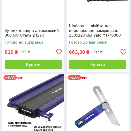
Шаблон — лінійка для
Кутник тесляра алюмінієвий
перенесення вимірювань
300 мм Сталь 24270
250х120 мм Yato YT-70880
Готово до відправки
Готово до відправки
810
663,30
₴
₴
900 ₴
737 ₴
Купити
Купити
–10%
–10%