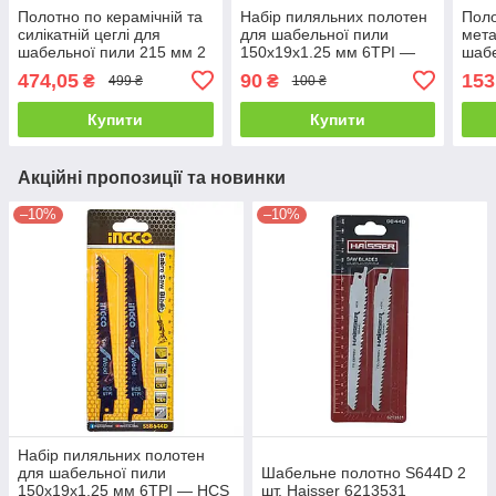
Полотно по керамічній та
Набір пиляльних полотен
Поло
силікатній цеглі для
для шабельної пили
мета
шабельної пили 215 мм 2
150х19х1.25 мм 6TPI —
шабе
мм 2 зуби/1" Yato YT-
HCS INGCO SSB644D
шт Y
474,05
90
153
₴
₴
499 ₴
100 ₴
33960
Купити
Купити
Акційні пропозиції та новинки
–10%
–10%
Набір пиляльних полотен
для шабельної пили
Шабельне полотно S644D 2
150х19х1.25 мм 6TPI — HCS
шт. Haisser 6213531