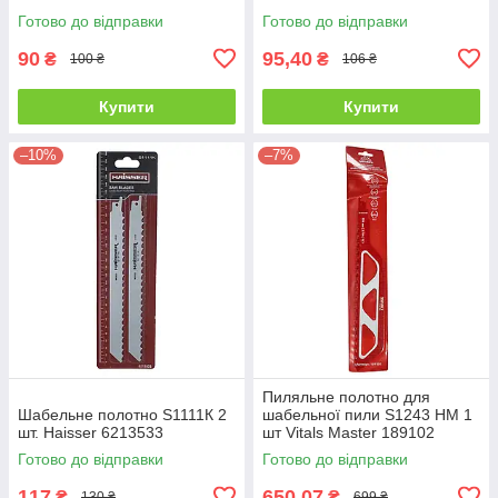
INGCO SSB644D
Готово до відправки
Готово до відправки
90
95,40
₴
₴
100 ₴
106 ₴
Купити
Купити
–10%
–7%
Пиляльне полотно для
Шабельне полотно S1111К 2
шабельної пили S1243 HM 1
шт. Haisser 6213533
шт Vitals Master 189102
Готово до відправки
Готово до відправки
117
650,07
₴
₴
130 ₴
699 ₴