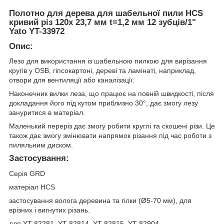
Полотно для дерева для шабельної пили HCS
кривий різ 120x 23,7 мм t=1,2 мм 12 зубців/1"
Yato YT-33972
Опис:
Лезо для використання із шабельною пилкою для вирізання
кругів у OSB, гіпсокартоні, дереві та ламінаті, наприклад,
отвори для вентиляції або каналізації.
Наконечник вилки леза, що працює на повній швидкості, після
докладання його під кутом приблизно 30°, дає змогу лезу
зануритися в матеріал.
Маленький переріз дає змогу робити круглі та скошені різи. Це
також дає змогу змінювати напрямок різання під час роботи з
пиляльним диском.
Застосування:
Серія GRD
матеріал HCS
застосування волога деревина та гілки (Ø5-70 мм), для
врізних і вигнутих різань.
для YT-82281, YT-82814, YT-82815, YT-82904