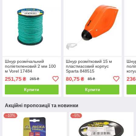
Шнур розмічальний
Шнур розмітковий 15 м
Шнур
поліетиленовий 2 мм 100
пластмасовий корпус
полі
м Vorel 17484
Sparta 848515
коту
Vore
251,75
80,75
236
₴
₴
265 ₴
85 ₴
Купити
Купити
Акційні пропозиції та новинки
–10%
–5%