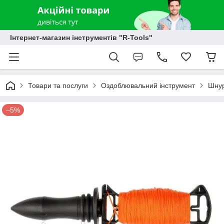
Інтернет-магазин інструментів "R-Tools"
Товари та послуги
Оздоблювальний інструмент
Шнур
–5%