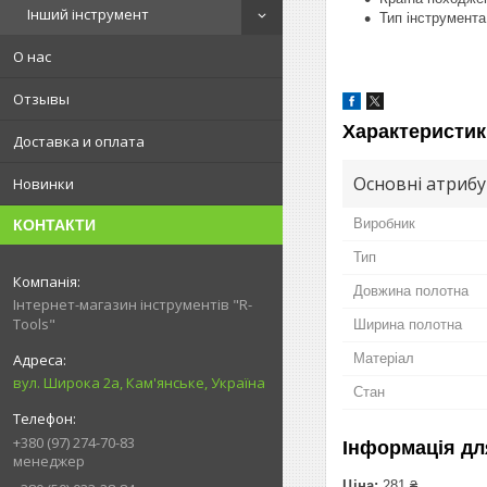
Інший інструмент
Тип інструмента
О нас
Отзывы
Характеристик
Доставка и оплата
Основні атриб
Новинки
Виробник
КОНТАКТИ
Тип
Довжина полотна
Інтернет-магазин інструментів "R-
Tools"
Ширина полотна
Матеріал
вул. Широка 2а, Кам'янське, Україна
Стан
+380 (97) 274-70-83
Інформація дл
менеджер
Ціна:
281 ₴