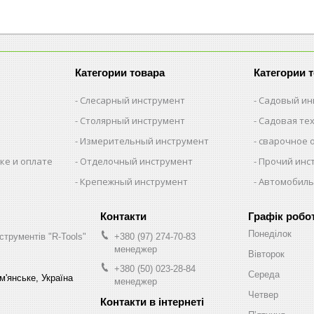
Категории товара
Категории 
Слесарный инструмент
Садовый ин
Столярный инструмент
Садовая те
Измерительный инструмент
сварочное 
ке и оплате
Отделочный инструмент
Прочий инс
Крепежный инструмент
Автомобиль
Графік робо
Понеділок
струментів "R-Tools"
+380 (97) 274-70-83
менеджер
Вівторок
+380 (50) 023-28-84
Середа
м'янське, Україна
менеджер
Четвер