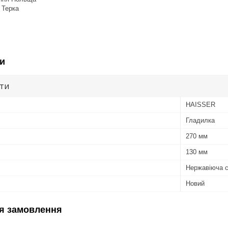
 Терка
и
ути
HAISSER
Гладилка
270 мм
130 мм
Нержавіюча 
Новий
я замовлення