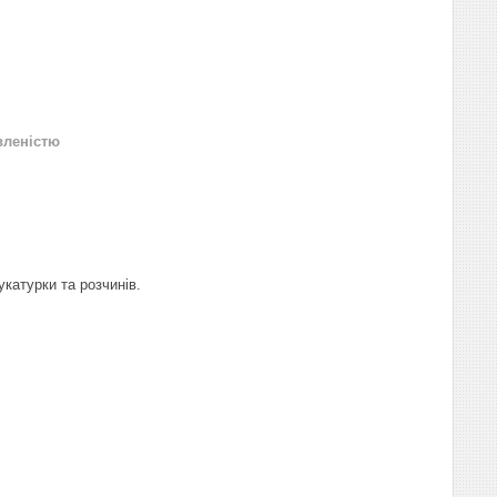
вленістю
катурки та розчинів.