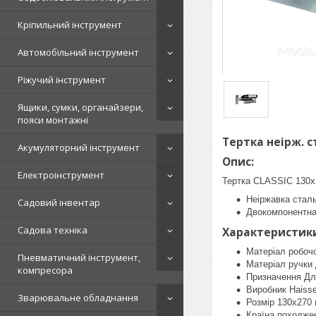
Кріпильний інструмент
Автомобільний інструмент
Ріжучий інструмент
Ящики, сумки, органайзери,
пояси монтажні
Тертка неірж. с
Акумуляторний інструмент
Опис:
Електроінструмент
Тертка CLASSIC 130х2
Неіржавка стал
Садовий інвентар
Двокомпонентна
Садова техніка
Характеристик
Матеріал робоч
Пневматичний інструмент,
Матеріал ручки
компресора
Призначення Для
Виробник Haisse
Зварювальне обладнання
Розмір 130х270
Країна походж