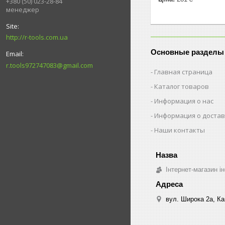
+380 (50) 023-28-84
менеджер
http://r-tools.com.ua
Основные разделы
r.tools972747083@gmail.com
Главная страница
Каталог товаров
Информация о нас
Информация о достав
Наши контакты
Інтернет-магазин ін
вул. Широка 2а, Ка