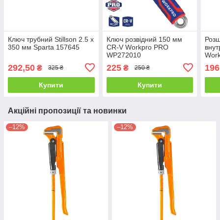
Ключ трубний Stillson 2.5 х
Ключ розвідний 150 мм
Роз
350 мм Sparta 157645
CR-V Workpro PRO
внут
WP272010
Wor
292,50
225
196
₴
₴
325 ₴
250 ₴
Купити
Купити
Акційні пропозиції та новинки
–12%
–12%