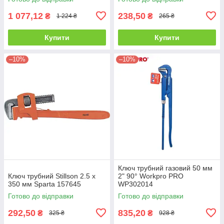
1 077,12
238,50
₴
₴
1 224 ₴
265 ₴
Купити
Купити
–10%
–10%
Ключ трубний газовий 50 мм
Ключ трубний Stillson 2.5 х
2" 90° Workpro PRO
350 мм Sparta 157645
WP302014
Готово до відправки
Готово до відправки
292,50
835,20
₴
₴
325 ₴
928 ₴