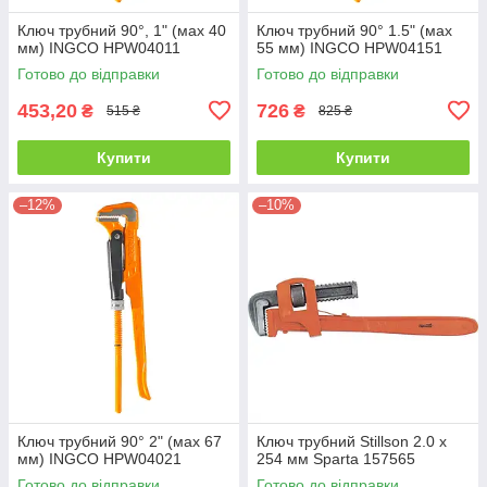
Ключ трубний 90°, 1" (мах 40
Ключ трубний 90° 1.5" (мах
мм) INGCO HPW04011
55 мм) INGCO HPW04151
Готово до відправки
Готово до відправки
453,20
726
₴
₴
515 ₴
825 ₴
Купити
Купити
–12%
–10%
Ключ трубний 90° 2" (мах 67
Ключ трубний Stillson 2.0 х
мм) INGCO HPW04021
254 мм Sparta 157565
Готово до відправки
Готово до відправки