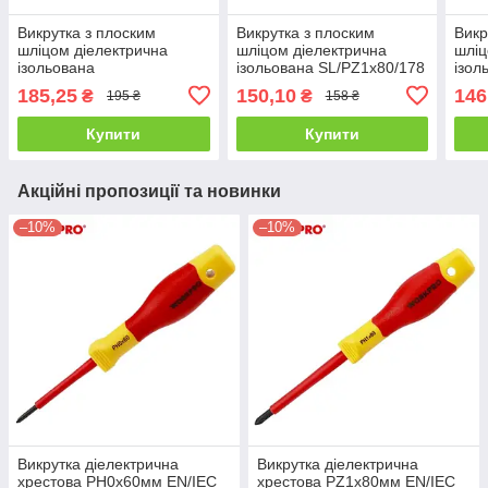
Викрутка з плоским
Викрутка з плоским
Викр
шліцом діелектрична
шліцом діелектрична
шліц
ізольована
ізольована SL/PZ1х80/178
ізол
SL/PH2х100/208 мм Yato
мм Yato YT-282662
мм Y
185,25
150,10
146
₴
₴
195 ₴
158 ₴
YT-282661
Купити
Купити
Акційні пропозиції та новинки
–10%
–10%
Викрутка діелектрична
Викрутка діелектрична
хрестова PH0x60мм EN/IEC
хрестова PZ1x80мм EN/IEC