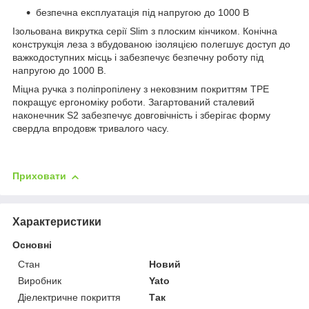
безпечна експлуатація під напругою до 1000 В
Ізольована викрутка серії Slim з плоским кінчиком. Конічна
конструкція леза з вбудованою ізоляцією полегшує доступ до
важкодоступних місць і забезпечує безпечну роботу під
напругою до 1000 В.
Міцна ручка з поліпропілену з нековзним покриттям TPE
покращує ергономіку роботи. Загартований сталевий
наконечник S2 забезпечує довговічність і зберігає форму
свердла впродовж тривалого часу.
Приховати
Характеристики
Основні
Стан
Новий
Виробник
Yato
Діелектричне покриття
Так