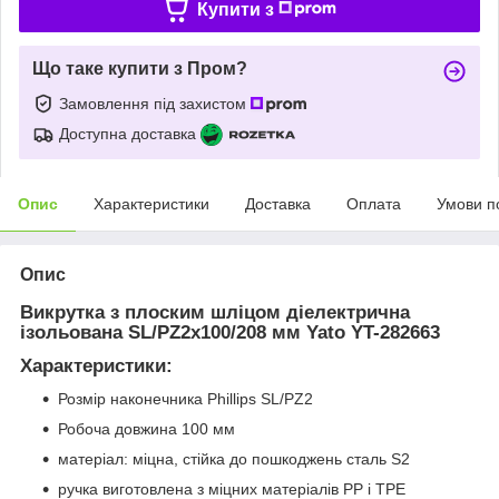
Купити з
Що таке купити з Пром?
Замовлення під захистом
Доступна доставка
Опис
Характеристики
Доставка
Оплата
Умови п
Опис
Викрутка з плоским шліцом діелектрична
ізольована SL/PZ2х100/208 мм Yato YT-282663
Характеристики:
Розмір наконечника Phillips SL/PZ2
Робоча довжина 100 мм
матеріал: міцна, стійка до пошкоджень сталь S2
ручка виготовлена з міцних матеріалів PP і TPE