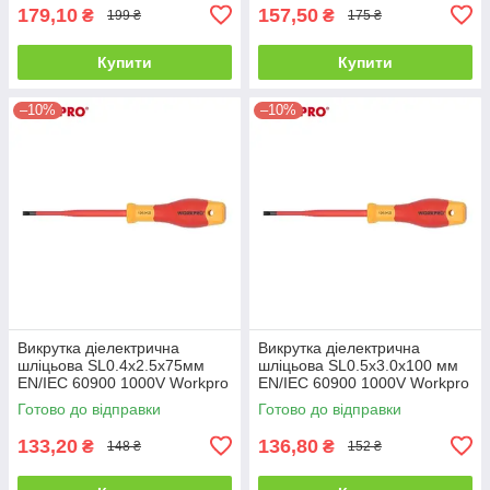
179,10
157,50
₴
₴
199 ₴
175 ₴
Купити
Купити
–10%
–10%
Викрутка діелектрична
Викрутка діелектрична
шліцьова SL0.4x2.5x75мм
шліцьова SL0.5x3.0x100 мм
EN/IEC 60900 1000V Workpro
EN/IEC 60900 1000V Workpro
PRO PLUS WP341001
PRO PLUS WP341002
Готово до відправки
Готово до відправки
133,20
136,80
₴
₴
148 ₴
152 ₴