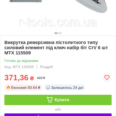
Викрутка реверсивна пістолетного типу
силовий елемент під ключ набір біт CrV 6 шт
MTX 115509
Готово до відправки
Код: MTX 115509
Роздріб
371,36
₴
422 ₴
Економія
50.64 ₴
Залишилось
24 дні
Купити
або