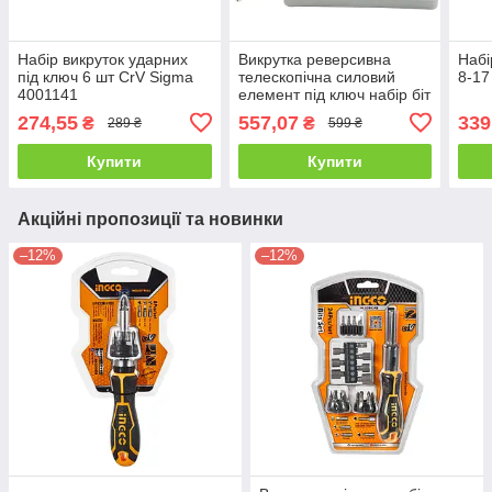
Набір викруток ударних
Викрутка реверсивна
Набі
під ключ 6 шт CrV Sigma
телескопічна силовий
8-17
4001141
елемент під ключ набір біт
CrV 15 шт MTX 115529
274,55
557,07
339
₴
₴
289 ₴
599 ₴
Купити
Купити
Акційні пропозиції та новинки
–12%
–12%