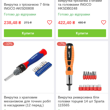
Викрутка-тріскачка з бітами
Викрутка з тріскачкою 7 бітів
та головками INGCO
INGCO AKISD0808
HKSDB0248
Готово до відправки
Готово до відправки
238,48
422,40
₴
₴
271 ₴
480 ₴
Купити
Купити
–10%
–7%
Викрутка з храповим
Викрутка реверсивна біти
механізмом для точних робіт
головки торцеві 14 шт Sparta
із насадками (12 перед.)
115565
Workpro PRO WP221051