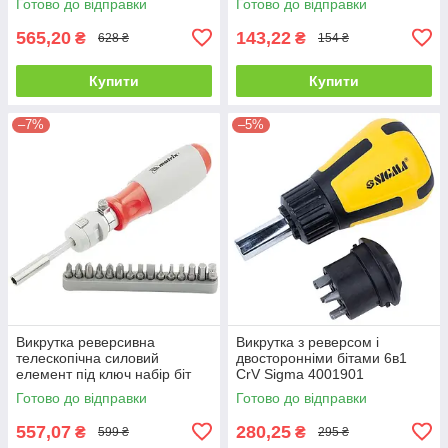
Готово до відправки
Готово до відправки
565,20
143,22
₴
₴
628 ₴
154 ₴
Купити
Купити
–7%
–5%
Викрутка реверсивна
Викрутка з реверсом і
телескопічна силовий
двосторонніми бітами 6в1
елемент під ключ набір біт
CrV Sigma 4001901
CrV 15 шт MTX 115529
Готово до відправки
Готово до відправки
557,07
280,25
₴
₴
599 ₴
295 ₴