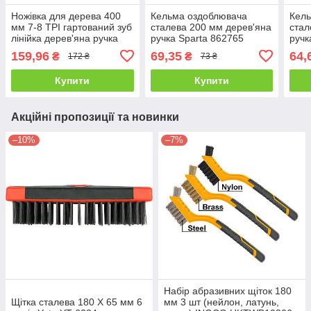
Ножівка для дерева 400
Кельма оздоблювача
Кел
мм 7-8 ТРI гартований зуб
сталева 200 мм дерев'яна
стал
лінійка дерев'яна ручка
ручка Sparta 862765
ручк
Sparta 231855
159,96
69,35
64,
₴
₴
172 ₴
73 ₴
Купити
Купити
Акційні пропозиції та новинки
–10%
–7%
Набір абразивних щіток 180
Щітка сталева 180 Х 65 мм 6
мм 3 шт (нейлон, латунь,