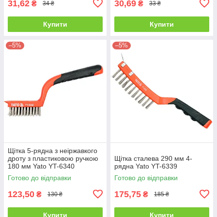
31,62
30,69
₴
₴
34 ₴
33 ₴
Купити
Купити
–5%
–5%
Щітка 5-рядна з неіржавкого
дроту з пластиковою ручкою
Щітка сталева 290 мм 4-
180 мм Yato YT-6340
рядна Yato YT-6339
Готово до відправки
Готово до відправки
123,50
175,75
₴
₴
130 ₴
185 ₴
Купити
Купити