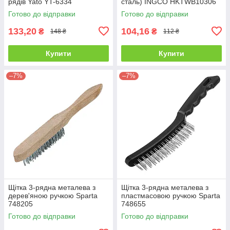
рядів Yato YT-6334
сталь) INGCO HKTWB10306
Готово до відправки
Готово до відправки
133,20
104,16
₴
₴
148 ₴
112 ₴
Купити
Купити
–7%
–7%
Щітка 3-рядна металева з
Щітка 3-рядна металева з
дерев'яною ручкою Sparta
пластмасовою ручкою Sparta
748205
748655
Готово до відправки
Готово до відправки