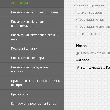
Аерографи
Главная страница
Пневматичні пістолети продувні
Каталог товаров
Информация о нас
Пневматичні пістолети
піскоструминні
Информация о достав
Наши контакты
Пневматичні пістолети підкачки
шин
Повітряні Шланги
Інтернет-магазин ін
Пневматичні степлери
Пневматичні шліфувальні
вул. Широка 2а, Ка
машини
Пристрої підготовки та очищення
повітря
Пресостати
Контрольно-розподільні блоки