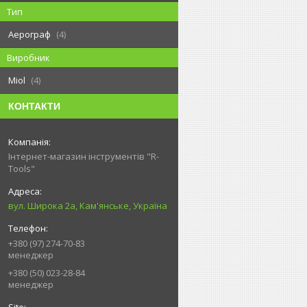
Тип
Аерограф
4
Виробник
Miol
4
КОНТАКТИ
Інтернет-магазин інструментів "R-
Tools"
вул. Широка 2а, Кам'янське, Україна
+380 (97) 274-70-83
менеджер
+380 (50) 023-28-84
менеджер