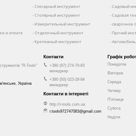
Слесарный инструмент
Садовый ин
Столярный инструмент
Садовая те
Измерительный инструмент
сварочное 
ке и оплате
Отделочный инструмент
Прочий инс
Крепежный инструмент
Автомобиль
Графік робо
Понеділок
струментів "R-Tools"
+380 (97) 274-70-83
менеджер
Вівторок
+380 (50) 023-28-84
Середа
м'янське, Україна
менеджер
Четвер
Пʼятниця
http://r-tools.com.ua
Субота
r.tools972747083@gmail.com
Неділя