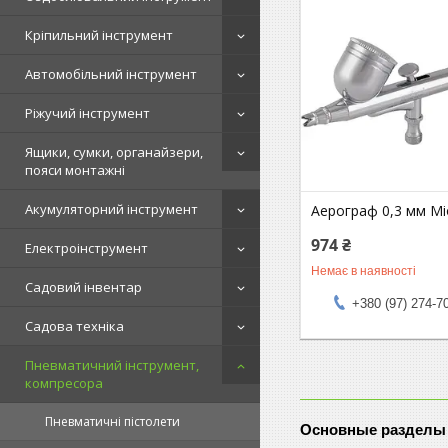
Кріпильний інструмент
Автомобільний інструмент
Ріжучий інструмент
Ящики, сумки, органайзери,
пояси монтажні
Акумуляторний інструмент
Аерограф 0,3 мм Mi
974 ₴
Електроінструмент
Немає в наявності
Садовий інвентар
+380 (97) 274-7
Садова техніка
Пневматичний інструмент,
компресора
Пневматичні пістолети
Основные разделы