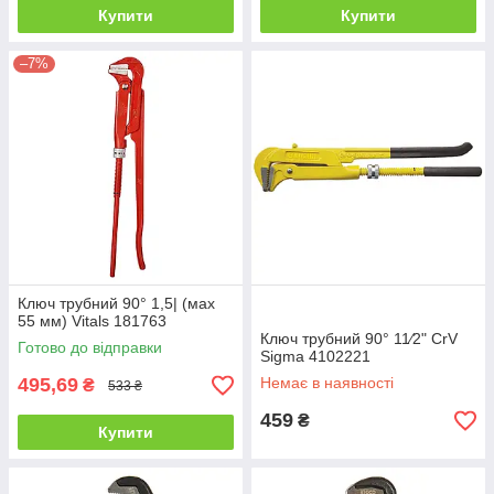
Купити
Купити
–7%
Ключ трубний 90° 1,5| (мах
55 мм) Vitals 181763
Ключ трубний 90° 11⁄2" CrV
Готово до відправки
Sigma 4102221
495,69
Немає в наявності
₴
533 ₴
459
₴
Купити