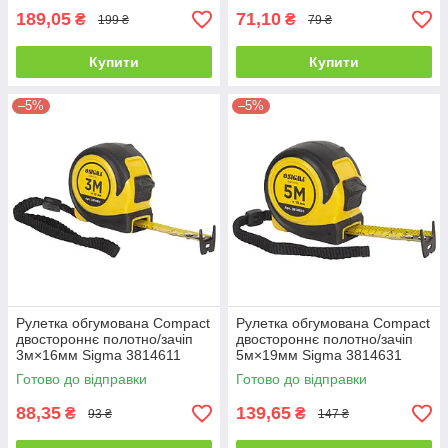
189,05
71,10
₴
₴
199 ₴
79 ₴
Купити
Купити
–5%
–5%
Рулетка обгумована Compact
Рулетка обгумована Compact
двостороннє полотно/зачіп
двостороннє полотно/зачіп
3м×16мм Sigma 3814611
5м×19мм Sigma 3814631
Готово до відправки
Готово до відправки
88,35
139,65
₴
₴
93 ₴
147 ₴