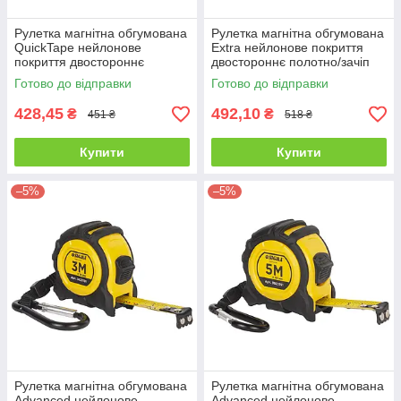
Рулетка магнітна обгумована
Рулетка магнітна обгумована
QuickTape нейлонове
Extra нейлонове покриття
покриття двостороннє
двостороннє полотно/зачіп
полотно/зачіп автостоп
10м×25мм Ultra 3822182
Готово до відправки
Готово до відправки
5м×32мм Ultra 3821052
428,45
492,10
₴
₴
451 ₴
518 ₴
Купити
Купити
–5%
–5%
Рулетка магнітна обгумована
Рулетка магнітна обгумована
Advanced нейлонове
Advanced нейлонове