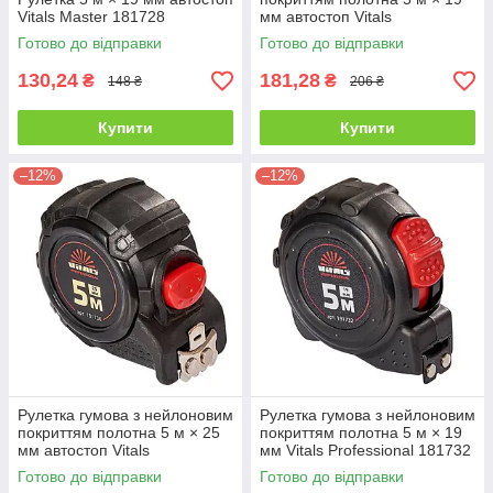
Vitals Master 181728
мм автостоп Vitals
Professional 181735
Готово до відправки
Готово до відправки
130,24
181,28
₴
₴
148 ₴
206 ₴
Купити
Купити
–12%
–12%
Рулетка гумова з нейлоновим
Рулетка гумова з нейлоновим
покриттям полотна 5 м × 25
покриттям полотна 5 м × 19
мм автостоп Vitals
мм Vitals Professional 181732
Professional 181736
Готово до відправки
Готово до відправки