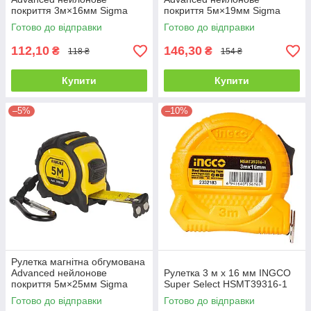
покриття 3м×16мм Sigma
покриття 5м×19мм Sigma
3823131
3823151
Готово до відправки
Готово до відправки
112,10
146,30
₴
₴
118 ₴
154 ₴
Купити
Купити
–5%
–10%
Рулетка магнітна обгумована
Advanced нейлонове
Рулетка 3 м х 16 мм INGCO
покриття 5м×25мм Sigma
Super Select HSMT39316-1
3823161
Готово до відправки
Готово до відправки