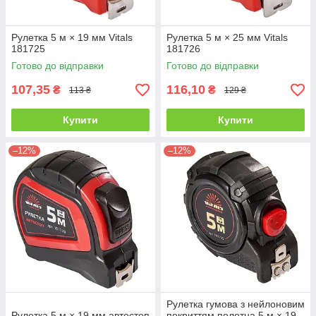
Рулетка 5 м × 19 мм Vitals
Рулетка 5 м × 25 мм Vitals
181725
181726
Готово до відправки
Готово до відправки
107,35
116,10
₴
₴
113 ₴
129 ₴
Купити
Купити
–12%
–12%
Рулетка гумова з нейлоновим
Рулетка 5 м × 19 мм автостоп
покриттям полотна 5 м × 19