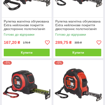
Рулетка магнітна обгумована
Рулетка магнітна обгумована
Extra нейлонове покриття
Extra нейлонове покриття
двостороннє полотно/зачіп
двостороннє полотно/зачіп
3м×16мм Ultra 3822112
5м×25мм Ultra 3822142
Готово до відправки
Готово до відправки
167,20
289,75
₴
₴
176 ₴
305 ₴
Купити
Купити
–5%
–5%