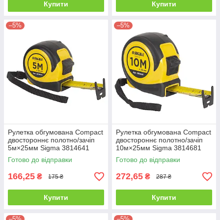
Купити
Купити
–5%
–5%
Рулетка обгумована Compact
Рулетка обгумована Compact
двостороннє полотно/зачіп
двостороннє полотно/зачіп
5м×25мм Sigma 3814641
10м×25мм Sigma 3814681
Готово до відправки
Готово до відправки
166,25
272,65
₴
₴
175 ₴
287 ₴
Купити
Купити
–5%
–5%