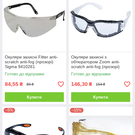
Окуляри захисні Fitter anti-
Окуляри захисні з
scratch anti-fog (прозорі)
обтюратором Zoom anti-
Sigma 9410261
scratch anti-fog (прозорі)
Sigma 9410851
Готово до відправки
Готово до відправки
84,55
146,30
₴
₴
89 ₴
154 ₴
Купити
Купити
–5%
–15%