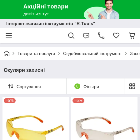
Інтернет-магазин інструментів "R-Tools"
Товари та послуги
Оздоблювальний інструмент
Засо
Окуляри захисні
Сортування
0
Фільтри
–5%
–5%