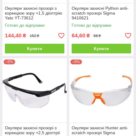
Окуляри захисні прозорі з
Окуляри захисні Python anti-
корекцією зору +1,5 діоптрію
scratch прозорі Sigma
Yato YT-73612
9410621
Готово до відправки
Готово до відправки
144,40
64,60
₴
₴
152 ₴
68 ₴
Купити
Купити
–5%
–5%
Окуляри захисні прозорі з
Окуляри захисні Hunter anti-
корекцією зору +2,5 діоптрії
scratch прозорі Sigma