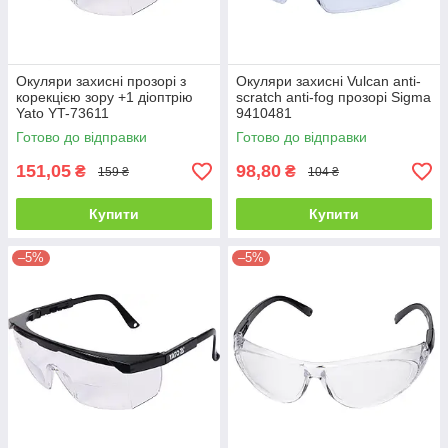
Окуляри захисні прозорі з
Окуляри захисні Vulcan anti-
корекцією зору +1 діоптрію
scratch anti-fog прозорі Sigma
Yato YT-73611
9410481
Готово до відправки
Готово до відправки
151,05
98,80
₴
₴
159 ₴
104 ₴
Купити
Купити
–5%
–5%