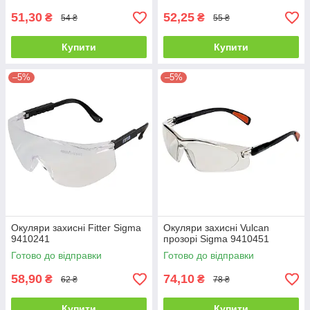
51,30
52,25
₴
₴
54 ₴
55 ₴
Купити
Купити
–5%
–5%
Окуляри захисні Fitter Sigma
Окуляри захисні Vulcan
9410241
прозорі Sigma 9410451
Готово до відправки
Готово до відправки
58,90
74,10
₴
₴
62 ₴
78 ₴
Купити
Купити