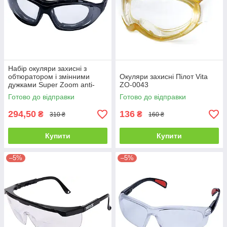
Набір окуляри захисні з
обтюратором і змінними
Окуляри захисні Пілот Vita
дужками Super Zoom anti-
ZO-0043
scratch,anti-fog прозорі Sigma
Готово до відправки
Готово до відправки
9410911
294,50
136
₴
₴
310 ₴
160 ₴
Купити
Купити
–5%
–5%