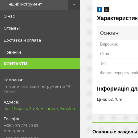
Інший інструмент
О нас
Характеристик
Отзывы
Основні
Доставка и оплата
Виробник
Новинки
Стан
Тип
КОНТАКТИ
Форма перерізу роб
Інтернет-магазин інструментів "R-
Інформація дл
Tools"
Ціна:
62,70 ₴
вул. Широка 2а, Кам'янське, Україна
+380 (97) 274-70-83
менеджер
Основные разделы