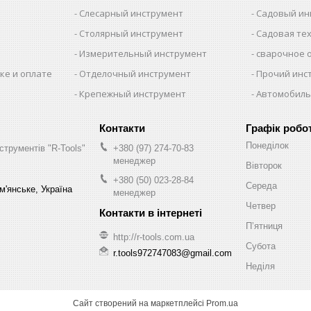
Слесарный инструмент
Садовый ин
Столярный инструмент
Садовая те
Измерительный инструмент
сварочное 
ке и оплате
Отделочный инструмент
Прочий инс
Крепежный инструмент
Автомобиль
Графік робо
Понеділок
струментів "R-Tools"
+380 (97) 274-70-83
менеджер
Вівторок
+380 (50) 023-28-84
Середа
м'янське, Україна
менеджер
Четвер
Пʼятниця
http://r-tools.com.ua
Субота
r.tools972747083@gmail.com
Неділя
Сайт створений на маркетплейсі
Prom.ua