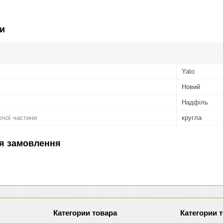
и
Yato
Новий
Надфіль
очої частини
кругла
я замовлення
Категории товара
Категории 