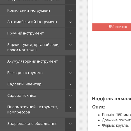
Кріпильний інструмент
Автомобільний інструмент
–5%
Ріжучий інструмент
Ящики, сумки, органайзери,
пояси монтажні
Акумуляторний інструмент
Електроінструмент
Садовий інвентар
Садова техніка
Надфіль алмазн
Опис:
Пневматичний інструмент,
компресора
Розмір: 160 мм 
Довжина покритт
Зварювальне обладнання
Форма: кругла.