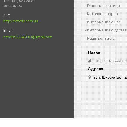
+380 (50) 023-28-84
менеджер
Главная страница
Каталог товаров
http://r-tools.com.ua
Информация о нас
Информация о достав
r.tools972747083@gmail.com
Наши контакты
Інтернет-магазин ін
вул. Широка 2а, Ка