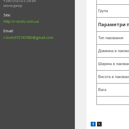
+380 (50) 023-28-84
менеджер
Група
http://r-tools.com.ua
Параметри 
r.tools972747083@gmail.com
Тип паковання
Довжина в пакова
Ширина в пакован
Висота в пакован
Вага