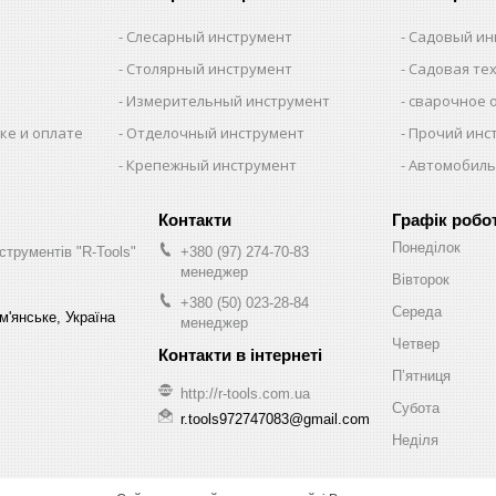
Слесарный инструмент
Садовый ин
Столярный инструмент
Садовая те
Измерительный инструмент
сварочное 
ке и оплате
Отделочный инструмент
Прочий инс
Крепежный инструмент
Автомобиль
Графік робо
Понеділок
струментів "R-Tools"
+380 (97) 274-70-83
менеджер
Вівторок
+380 (50) 023-28-84
Середа
м'янське, Україна
менеджер
Четвер
Пʼятниця
http://r-tools.com.ua
Субота
r.tools972747083@gmail.com
Неділя