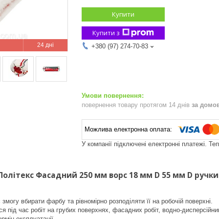
Купити
Купити з
24 дні
+380 (97) 274-70-83
повернення товару протягом 14 днів
за домо
У компанії підключені електронні платежі. Те
Політекс Фасадний 250 мм ворс 18 мм D 55 мм D ручки
 змогу вбирати фарбу та рівномірно розподіляти її на робочій поверхні.
я під час робіт на грубих поверхнях, фасадних робіт, водно-дисперсійни
рмін експлуатації.