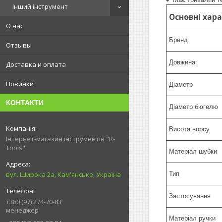
Інший інструмент
Основні хар
О нас
Бренд
Отзывы
Довжина:
Доставка и оплата
Новинки
Діаметр
КОНТАКТИ
Діаметр бюгелю
Висота ворсу
Інтернет-магазин інструментів "R-
Tools"
Матеріал шубки
вул. Широка 2а, Кам'янське, Україна
Тип
Застосування
+380 (97) 274-70-83
менеджер
Матеріал ручки