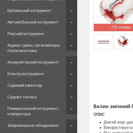
Кріпильний інструмент
Автомобільний інструмент
–7%
Ріжучий інструмент
Ящики, сумки, органайзери,
пояси монтажні
Акумуляторний інструмент
Електроінструмент
Садовий інвентар
Садова техніка
Валик змінний 
Пневматичний інструмент,
компресора
ОПИС
Довгий ворс дає
Зварювальне обладнання
Використовуєтьс
Має тривалий те