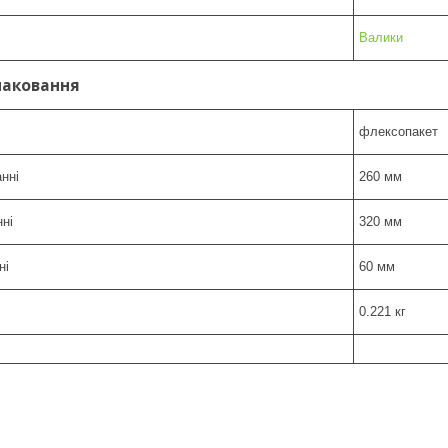
Валики
паковання
флексопакет
нні
260 мм
ні
320 мм
ні
60 мм
0.221 кг