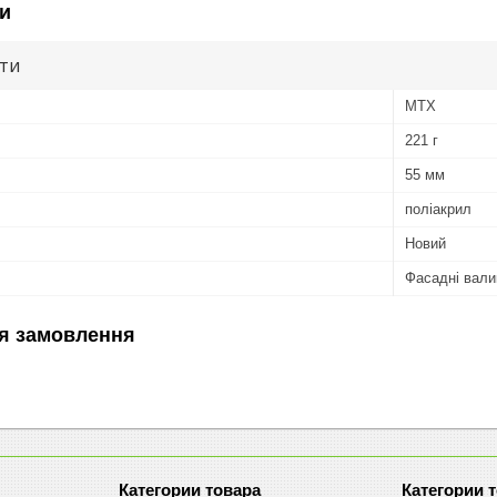
и
ути
MTX
221 г
55 мм
поліакрил
Новий
Фасадні вали
я замовлення
Категории товара
Категории 