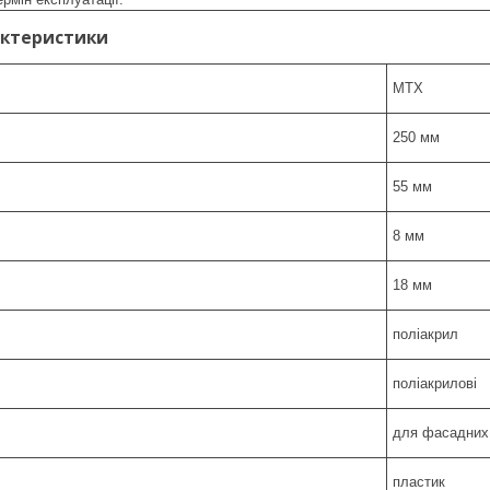
актеристики
MTX
250 мм
55 мм
8 мм
18 мм
поліакрил
поліакрилові
для фасадних 
пластик