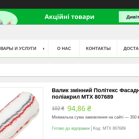
ВАРЫ И УСЛУГИ
О НАС
КОНТАКТЫ
ДОСТА
Валик змінний Політекс Фасадн
поліакрил MTX 807689
94,86 ₴
102 ₴
Мінімальна сума замовлення на сайті — 350 
Готово до відправки
Код:
MTX 807689