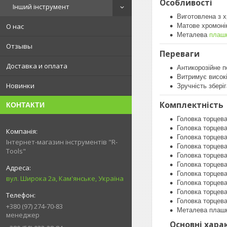
Особливості
Інший інструмент
Виготовлена з х
О нас
Матове хромоні
Металева
плаш
Отзывы
Переваги
Доставка и оплата
Антикорозійне п
Витримує високі
Новинки
Зручність збері
Комплектність
КОНТАКТИ
Головка торцев
Головка торцев
Головка торцев
Інтернет-магазин інструментів "R-
Головка торцев
Tools"
Головка торцев
Головка торцев
Головка торцев
вул. Широка 2а, Кам'янське, Україна
Головка торцев
Головка торцев
Головка торцев
+380 (97) 274-70-83
Металева плашк
менеджер
Основні хара