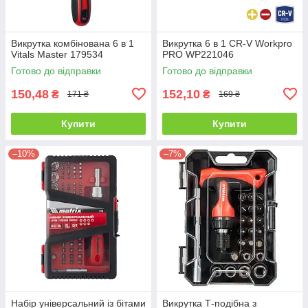
Викрутка комбінована 6 в 1
Викрутка 6 в 1 CR-V Workpro
Vitals Master 179534
PRO WP221046
Готово до відправки
Готово до відправки
150,48
152,10
₴
₴
171 ₴
169 ₴
Купити
Купити
–10%
–7%
Набір універсальний із бітами
Викрутка Т-подібна з