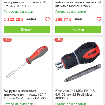
та торцевими головками 78
набором насадок і головок 24
шт CRV MTX 117859
шт Vitals Master 179539
Готово до відправки
Готово до відправки
1 123,20
268,77
₴
₴
1 248 ₴
289 ₴
Купити
Купити
–5%
–5%
Викрутка з магнітним
Викрутка 2в1 MINI PH 2-SL
тримачем для насадок 1/4"
6.0×38 мм S2 Profi Ultra
100 мм Cr-V Intertool VT-3300
4000652
Готово до відправки
Готово до відправки