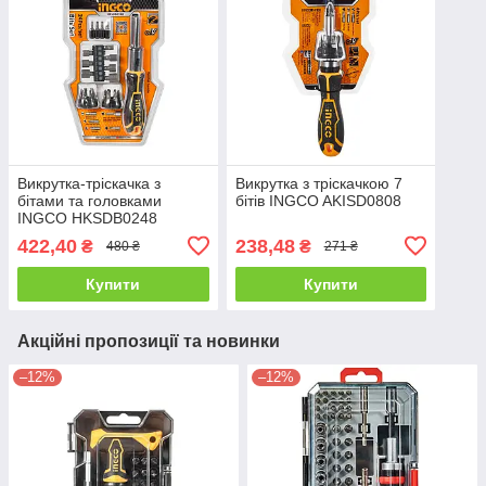
Викрутка-тріскачка з
Викрутка з тріскачкою 7
бітами та головками
бітів INGCO AKISD0808
INGCO HKSDB0248
422,40
238,48
₴
₴
480 ₴
271 ₴
Купити
Купити
Акційні пропозиції та новинки
–12%
–12%