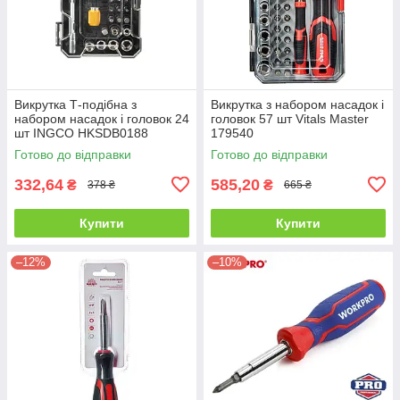
Викрутка Т-подібна з
Викрутка з набором насадок і
набором насадок і головок 24
головок 57 шт Vitals Master
шт INGCO HKSDB0188
179540
Готово до відправки
Готово до відправки
332,64
585,20
₴
₴
378 ₴
665 ₴
Купити
Купити
–12%
–10%