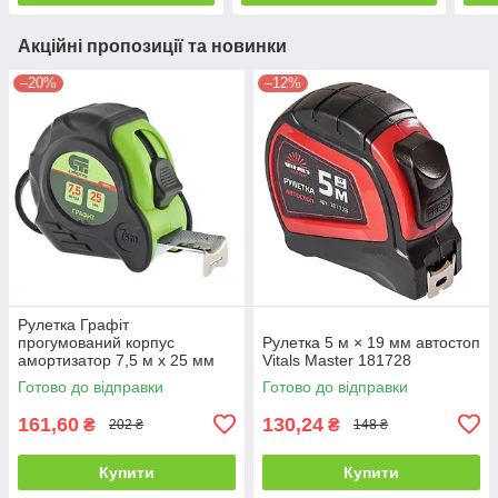
Акційні пропозиції та новинки
–20%
–12%
Рулетка Графіт
прогумований корпус
Рулетка 5 м × 19 мм автостоп
амортизатор 7,5 м х 25 мм
Vitals Master 181728
32533
Готово до відправки
Готово до відправки
161,60
130,24
₴
₴
202 ₴
148 ₴
Купити
Купити