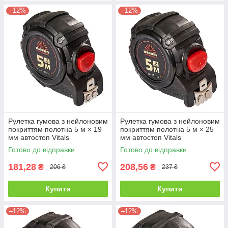
–12%
–12%
Рулетка гумова з нейлоновим
Рулетка гумова з нейлоновим
покриттям полотна 5 м × 19
покриттям полотна 5 м × 25
мм автостоп Vitals
мм автостоп Vitals
Professional 181735
Professional 181736
Готово до відправки
Готово до відправки
181,28
208,56
₴
₴
206 ₴
237 ₴
Купити
Купити
–12%
–12%