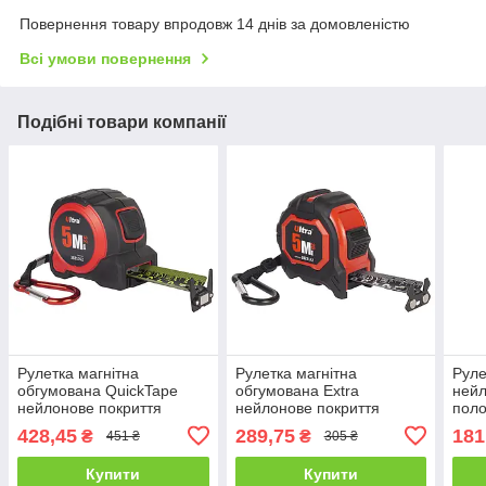
Повернення товару впродовж 14 днів за домовленістю
Всі умови повернення
Подібні товари компанії
Рулетка магнітна
Рулетка магнітна
Руле
обгумована QuickTape
обгумована Extra
нейл
нейлонове покриття
нейлонове покриття
поло
двостороннє полотно/
двостороннє полотно/
авто
428,45
289,75
181
₴
₴
451 ₴
305 ₴
зачіп автостоп 5м×32мм
зачіп 5м×25мм Ultra
Prof
Ultra 3821052
3822142
Купити
Купити