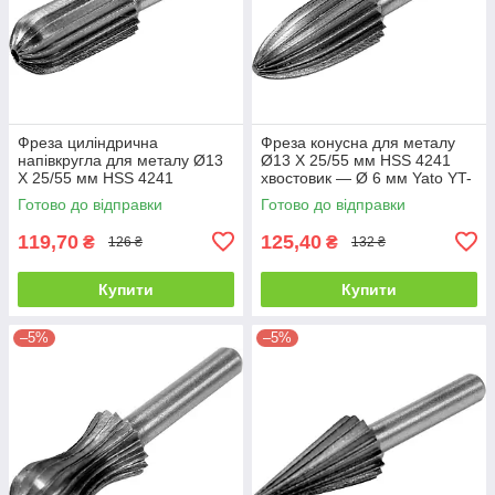
Фреза циліндрична
Фреза конусна для металу
напівкругла для металу Ø13
Ø13 X 25/55 мм HSS 4241
X 25/55 мм HSS 4241
хвостовик — Ø 6 мм Yato YT-
хвостовик — Ø 6 мм Yato YT-
61716
Готово до відправки
Готово до відправки
61715
119,70
125,40
₴
₴
126 ₴
132 ₴
Купити
Купити
–5%
–5%