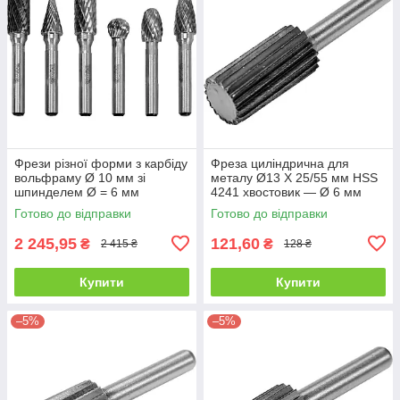
Фрези різної форми з карбіду
Фреза циліндрична для
вольфраму Ø 10 мм зі
металу Ø13 X 25/55 мм HSS
шпинделем Ø = 6 мм
4241 хвостовик — Ø 6 мм
комплект 6 шт Yato YT-61729
Yato YT-61714
Готово до відправки
Готово до відправки
2 245,95
121,60
₴
₴
2 415 ₴
128 ₴
Купити
Купити
–5%
–5%