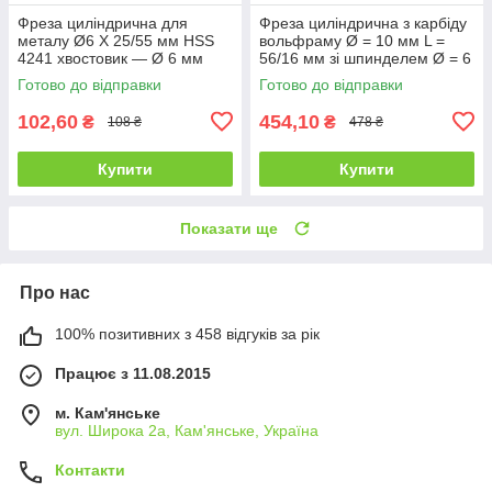
Фреза циліндрична для
Фреза циліндрична з карбіду
металу Ø6 X 25/55 мм HSS
вольфраму Ø = 10 мм L =
4241 хвостовик — Ø 6 мм
56/16 мм зі шпинделем Ø = 6
Yato YT-61719
мм Yato YT-61722
Готово до відправки
Готово до відправки
102,60
454,10
₴
₴
108 ₴
478 ₴
Купити
Купити
Показати ще
Про нас
100% позитивних з 458 відгуків за рік
Працює з 11.08.2015
м. Кам'янське
вул. Широка 2а, Кам'янське, Україна
Контакти