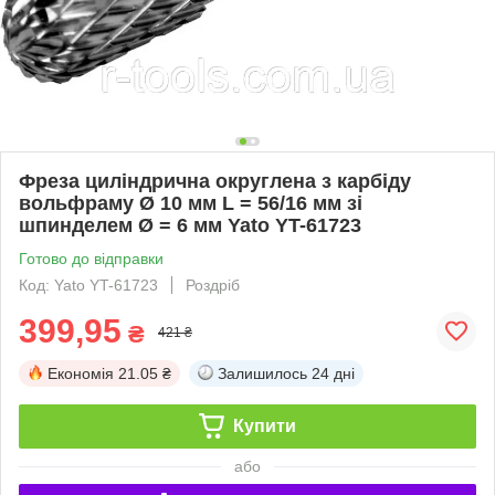
Фреза циліндрична округлена з карбіду
вольфраму Ø 10 мм L = 56/16 мм зі
шпинделем Ø = 6 мм Yato YT-61723
Готово до відправки
Код: Yato YT-61723
Роздріб
399,95
₴
421 ₴
Економія
21.05 ₴
Залишилось
24 дні
Купити
або