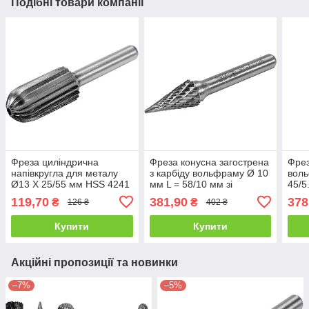
Подібні товари компанії
Фреза циліндрична
Фреза конусна загострена
Фрез
напівкругла для металу
з карбіду вольфраму Ø 10
воль
Ø13 X 25/55 мм HSS 4241
мм L = 58/10 мм зі
45/5
хвостовик — Ø 6 мм Yato
шпинделем Ø= 6 мм Yato
= 6 
119,70
381,90
378
₴
₴
126 ₴
402 ₴
YT-61715
YT-61726
Купити
Купити
Акційні пропозиції та новинки
–7%
–5%