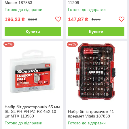
Master 187853
11209
Готово до відправки
Готово до відправки
196,23
147,87
₴
₴
211 ₴
159 ₴
Купити
Купити
–7%
–7%
Набір біт двосторонніх 65 мм
SL-SL PH-PH PZ-PZ 45Х 10
Набір біт із тримачем 41
шт MTX 113969
предмет Vitals 187858
Готово до відправки
Готово до відправки