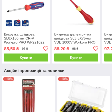
Викрутка шліцьова
Викрутка діелектрична
Викр
SL8X150 мм CR-V
шліцьова SL3.5X75мм
шліц
Workpro PRO WP221022
VDE 1000V Workpro PRO
VDE
WP341030
WP3
85,50
88,20
97,
₴
₴
95 ₴
98 ₴
Купити
Купити
Акційні пропозиції та новинки
–10%
–10%