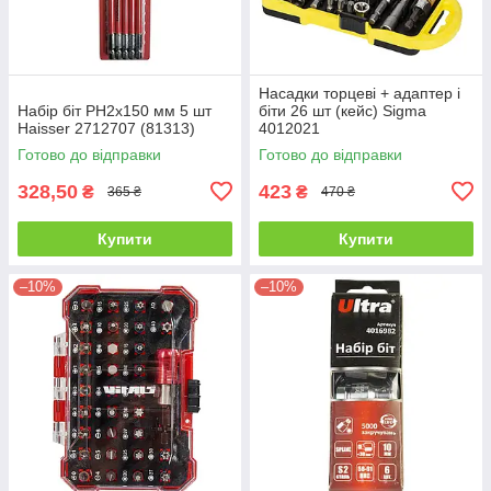
Насадки торцеві + адаптер і
Набір біт PH2х150 мм 5 шт
біти 26 шт (кейс) Sigma
Haisser 2712707 (81313)
4012021
Готово до відправки
Готово до відправки
328,50
423
₴
₴
365 ₴
470 ₴
Купити
Купити
–10%
–10%