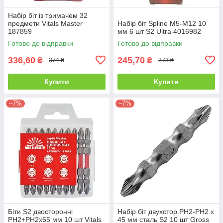
Набір біт із тримачем 32
предмети Vitals Master
Набір біт Spline М5-М12 10
187859
мм 6 шт S2 Ultra 4016982
Готово до відправки
Готово до відправки
336,60
245,70
₴
₴
374 ₴
273 ₴
Купити
Купити
–7%
–7%
Біти S2 двосторонні
Набір біт двухстор.PH2-PH2 х
PH2+PH2х65 мм 10 шт Vitals
45 мм сталь S2 10 шт Gross