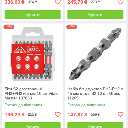
336,60
245,70
₴
₴
374 ₴
273 ₴
Купити
Купити
–7%
–7%
Біти S2 двосторонні
Набір біт двухстор.PH2-PH2 х
PH2+PH2х65 мм 10 шт Vitals
45 мм сталь S2 10 шт Gross
Master 187853
11209
Готово до відправки
Готово до відправки
196,23
147,87
₴
₴
211 ₴
159 ₴
Купити
Купити