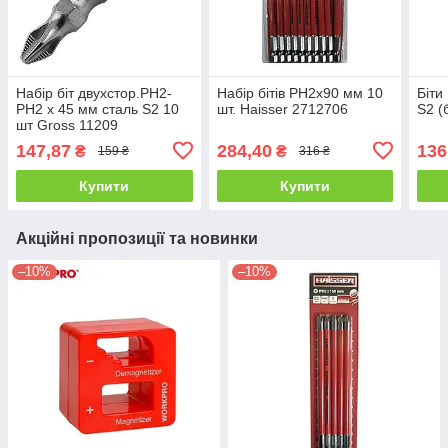
Набір біт двухстор.PH2-
Набір бітів PH2х90 мм 10
Біти
PH2 х 45 мм сталь S2 10
шт. Haisser 2712706
S2 (
шт Gross 11209
147,87
284,40
136
₴
₴
159 ₴
316 ₴
Купити
Купити
Акційні пропозиції та новинки
–10%
–10%