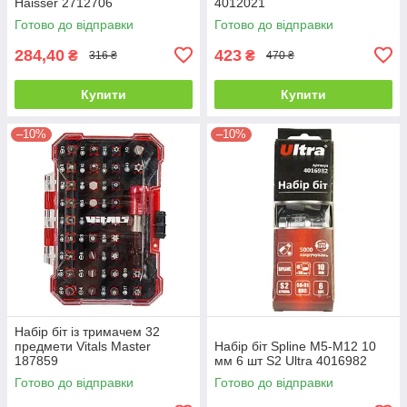
Haisser 2712706
4012021
Готово до відправки
Готово до відправки
284,40
423
₴
₴
316 ₴
470 ₴
Купити
Купити
–10%
–10%
Набір біт із тримачем 32
предмети Vitals Master
Набір біт Spline М5-М12 10
187859
мм 6 шт S2 Ultra 4016982
Готово до відправки
Готово до відправки