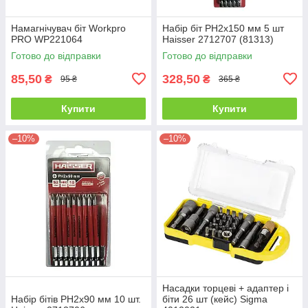
Намагнічувач біт Workpro
Набір біт PH2х150 мм 5 шт
PRO WP221064
Haisser 2712707 (81313)
Готово до відправки
Готово до відправки
85,50
328,50
₴
₴
95 ₴
365 ₴
Купити
Купити
–10%
–10%
Насадки торцеві + адаптер і
Набір бітів PH2х90 мм 10 шт.
біти 26 шт (кейс) Sigma