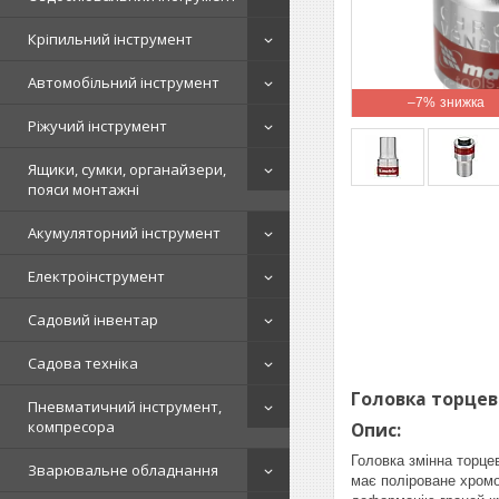
Кріпильний інструмент
Автомобільний інструмент
–7%
Ріжучий інструмент
Ящики, сумки, органайзери,
пояси монтажні
Акумуляторний інструмент
Електроінструмент
Садовий інвентар
Садова техніка
Головка торцева
Пневматичний інструмент,
компресора
Опис:
Головка змінна торце
Зварювальне обладнання
має поліроване хромо