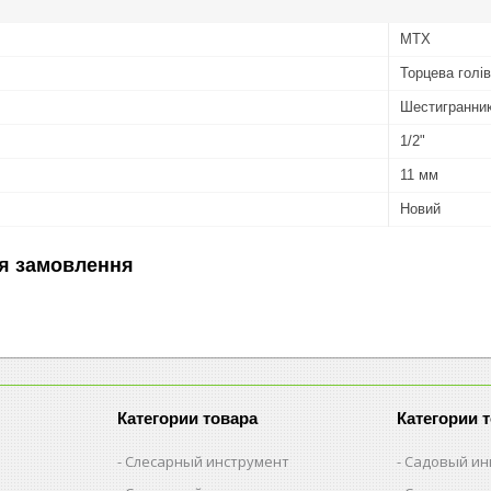
MTX
Торцева голі
Шестигранни
1/2"
11 мм
Новий
я замовлення
Категории товара
Категории 
Слесарный инструмент
Садовый ин