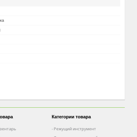
вка
к
товара
Категории товара
вентарь
Режущий инструмент