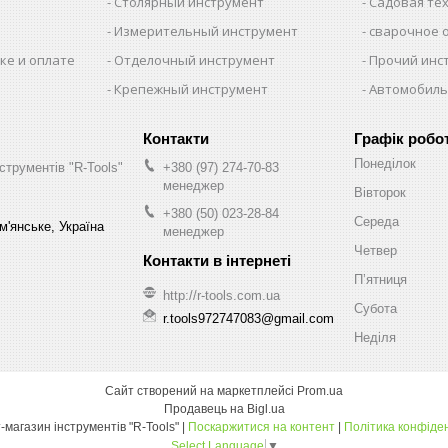
Столярный инструмент
Садовая те
Измерительный инструмент
сварочное 
ке и оплате
Отделочный инструмент
Прочий инс
Крепежный инструмент
Автомобиль
Графік робо
Понеділок
струментів "R-Tools"
+380 (97) 274-70-83
менеджер
Вівторок
+380 (50) 023-28-84
Середа
м'янське, Україна
менеджер
Четвер
Пʼятниця
http://r-tools.com.ua
Субота
r.tools972747083@gmail.com
Неділя
Сайт створений на маркетплейсі
Prom.ua
Продавець на Bigl.ua
Інтернет-магазин інструментів "R-Tools" |
Поскаржитися на контент
|
Політика конфіде
Select Language
▼