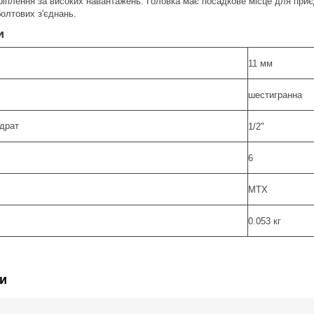
іплення за високих навантажень. Головка має посадкове місце для при
олтових з'єднань.
и
11 мм
шестигранна
драт
1/2"
6
MTX
0.053 кг
и