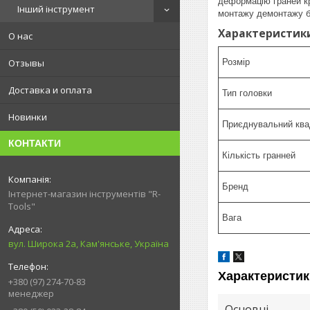
деформацію граней кр
Інший інструмент
монтажу демонтажу б
Характеристик
О нас
Отзывы
Розмір
Доставка и оплата
Тип головки
Новинки
Приєднувальний ква
КОНТАКТИ
Кількість гранней
Бренд
Інтернет-магазин інструментів "R-
Tools"
Вага
вул. Широка 2а, Кам'янське, Україна
Характеристик
+380 (97) 274-70-83
менеджер
Основні