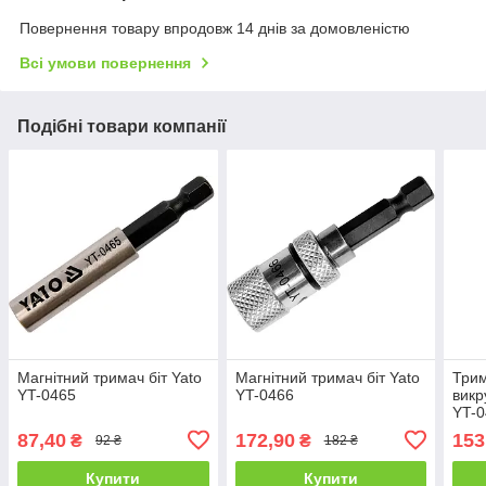
Повернення товару впродовж 14 днів за домовленістю
Всі умови повернення
Подібні товари компанії
Магнітний тримач біт Yato
Магнітний тримач біт Yato
Трим
YT-0465
YT-0466
викр
YT-
87,40
172,90
153
₴
₴
92 ₴
182 ₴
Купити
Купити