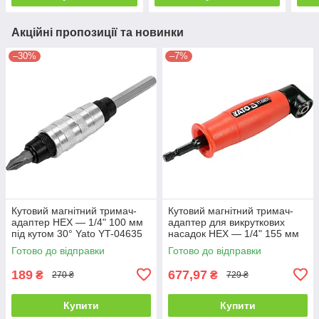
Акційні пропозиції та новинки
–30%
–7%
Кутовий магнітний тримач-
Кутовий магнітний тримач-
адаптер HEX — 1/4" 100 мм
адаптер для викруткових
під кутом 30° Yato YT-04635
насадок HEX — 1/4" 155 мм
13 Нм під кутом 90°Yato YT-
Готово до відправки
Готово до відправки
04631
189
677,97
₴
₴
270 ₴
729 ₴
Купити
Купити