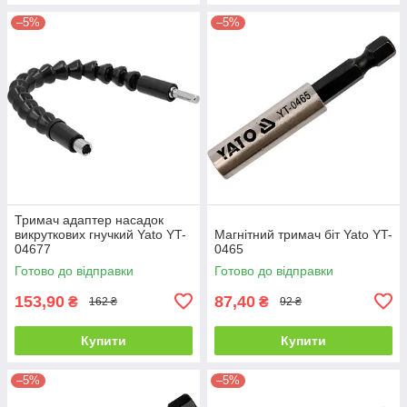
–5%
–5%
Тримач адаптер насадок
викруткових гнучкий Yato YT-
Магнітний тримач біт Yato YT-
04677
0465
Готово до відправки
Готово до відправки
153,90
87,40
₴
₴
162 ₴
92 ₴
Купити
Купити
–5%
–5%