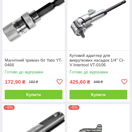
Кутовий адаптер для
Магнітний тримач біт Yato YT-
викруткових насадок 1/4" Cr-
0466
V Intertool VT-0106
Готово до відправки
Готово до відправки
172,90
425,60
₴
₴
182 ₴
448 ₴
Купити
Купити
–5%
–5%