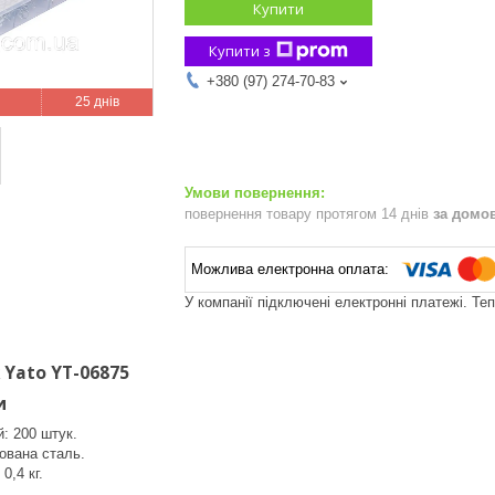
Купити
Купити з
+380 (97) 274-70-83
25 днів
повернення товару протягом 14 днів
за домо
У компанії підключені електронні платежі. Те
 Yato YT-06875
и
й: 200 штук.
ована сталь.
0,4 кг.