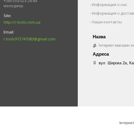
+380 (50) 023-28-84
Информация о нас
менеджер
Информация о достав
Наши контакты
http://r-tools.com.ua
r.tools972747083@gmail.com
Інтернет-магазин ін
вул. Широка 2а, Ка