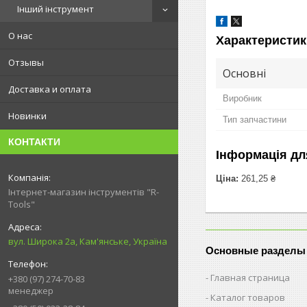
Інший інструмент
О нас
Характеристик
Отзывы
Основні
Доставка и оплата
Виробник
Новинки
Тип запчастини
КОНТАКТИ
Інформація дл
Ціна:
261,25 ₴
Інтернет-магазин інструментів "R-
Tools"
вул. Широка 2а, Кам'янське, Україна
Основные разделы
Главная страница
+380 (97) 274-70-83
менеджер
Каталог товаров