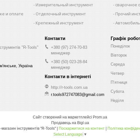
Измерительный инструмент
сварочное 
ке и оплате
Отделочный инструмент
Прочий инс
Крепежный инструмент
Автомобиль
Графік робо
Понеділок
струментів "R-Tools"
+380 (97) 274-70-83
менеджер
Вівторок
+380 (50) 023-28-84
Середа
м'янське, Україна
менеджер
Четвер
Пʼятниця
http://r-tools.com.ua
Субота
r.tools972747083@gmail.com
Неділя
Сайт створений на маркетплейсі
Prom.ua
Продавець на Bigl.ua
Інтернет-магазин інструментів "R-Tools" |
Поскаржитися на контент
|
Політика конфіде
Select Language
▼