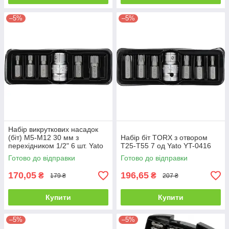
–5%
–5%
Набір викруткових насадок
(біт) М5-М12 30 мм з
Набір біт TORX з отвором
перехідником 1/2" 6 шт. Yato
T25-T55 7 од Yato YT-0416
SPLINE YT-0414
Готово до відправки
Готово до відправки
170,05
196,65
₴
₴
179 ₴
207 ₴
Купити
Купити
–5%
–5%