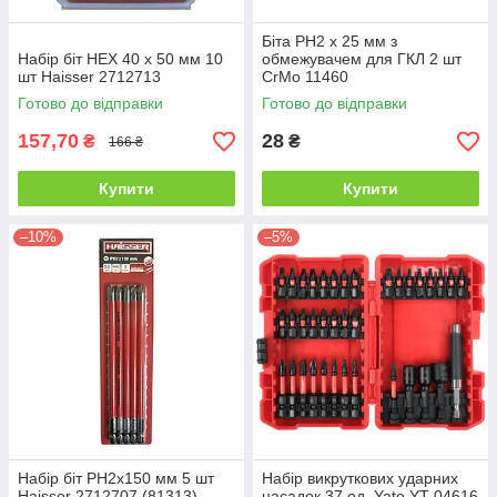
Біта PH2 x 25 мм з
Набір біт HEX 40 х 50 мм 10
обмежувачем для ГКЛ 2 шт
шт Haisser 2712713
CrMo 11460
Готово до відправки
Готово до відправки
157,70
28
₴
₴
166 ₴
Купити
Купити
–10%
–5%
Набір біт PH2х150 мм 5 шт
Набір викруткових ударних
Haisser 2712707 (81313)
насадок 37 од. Yato YT-04616