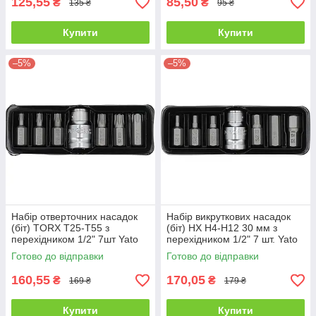
125,55
85,50
₴
₴
135 ₴
95 ₴
Купити
Купити
–5%
–5%
Набір отверточних насадок
Набір викруткових насадок
(біт) TORX T25-T55 з
(біт) HX H4-H12 30 мм з
перехідником 1/2" 7шт Yato
перехідником 1/2" 7 шт. Yato
YT-0410
YT-0412
Готово до відправки
Готово до відправки
160,55
170,05
₴
₴
169 ₴
179 ₴
Купити
Купити