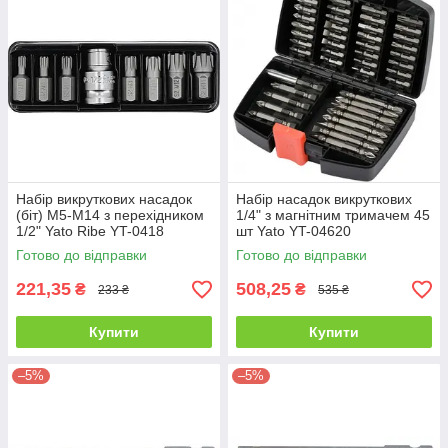
Набір викруткових насадок
Набір насадок викруткових
(біт) М5-М14 з перехідником
1/4" з магнітним тримачем 45
1/2" Yato Ribe YT-0418
шт Yato YT-04620
Готово до відправки
Готово до відправки
221,35
508,25
₴
₴
233 ₴
535 ₴
Купити
Купити
–5%
–5%