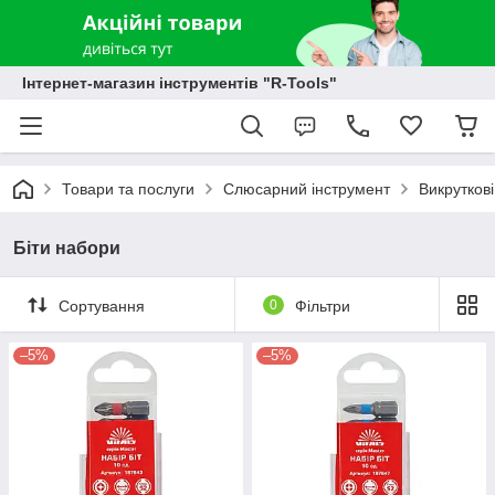
Інтернет-магазин інструментів "R-Tools"
Товари та послуги
Слюсарний інструмент
Викруткові
Біти набори
Сортування
0
Фільтри
–5%
–5%