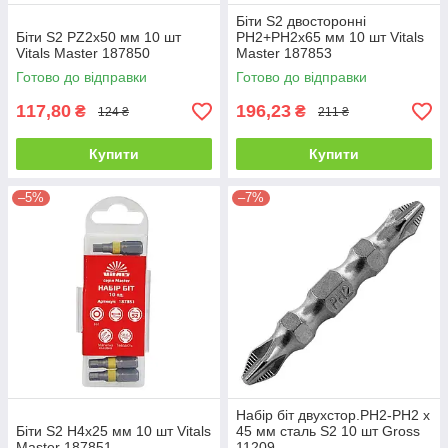
Біти S2 двосторонні
Біти S2 PZ2х50 мм 10 шт
PH2+PH2х65 мм 10 шт Vitals
Vitals Master 187850
Master 187853
Готово до відправки
Готово до відправки
117,80
196,23
₴
₴
124 ₴
211 ₴
Купити
Купити
–5%
–7%
Набір біт двухстор.PH2-PH2 х
Біти S2 H4х25 мм 10 шт Vitals
45 мм сталь S2 10 шт Gross
Master 187851
11209